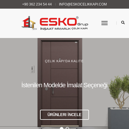
+90 362 234 54 44
INFO@ESKOCELIKKAPI.COM
Menü
ÇELIK KAPI'DA KALITE
İstenilen Modelde İmalat Seçeneği
ÜRÜNLERI İNCELE