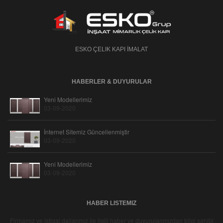
ESKO ÇELIK KAPI İMALAT
HABERLER & DUYURULAR
Yeni Modellerimiz
03-09-2020
İnternet Sitemiz Güncellenmiştir
03-09-2020
Yeni Modellerimiz
03-09-2020
HABER LISTEMIZ
Firmamız ve iştigal dallarımız ile ilgili haber ve duyurularımızdan bilgi sahibi