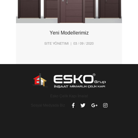
Yeni Modellerimiz
SITE YÖNETIMI
| 03 / 09 / 2020
Esko Çelik Kapı İmalat
Sosyal Medyada Biz