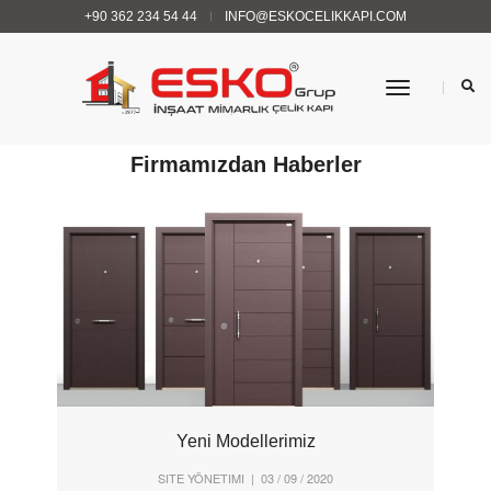
+90 362 234 54 44
INFO@ESKOCELIKKAPI.COM
Menü
HABERLER VE DUYURULAR
Firmamızdan Haberler
Yeni Modellerimiz
SITE YÖNETIMI
| 03 / 09 / 2020