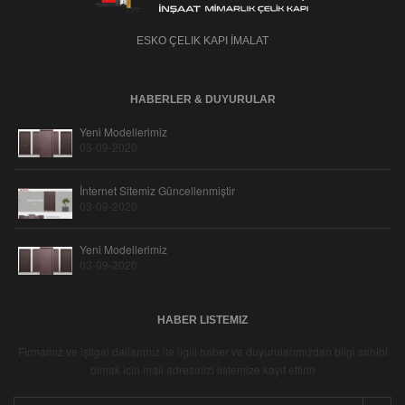
ESKO ÇELIK KAPI İMALAT
HABERLER & DUYURULAR
Yeni Modellerimiz
03-09-2020
İnternet Sitemiz Güncellenmiştir
03-09-2020
Yeni Modellerimiz
03-09-2020
HABER LISTEMIZ
Firmamız ve iştigal dallarımız ile ilgili haber ve duyurularımızdan bilgi sahibi
olmak için mail adresinizi listemize kayıt ettirin